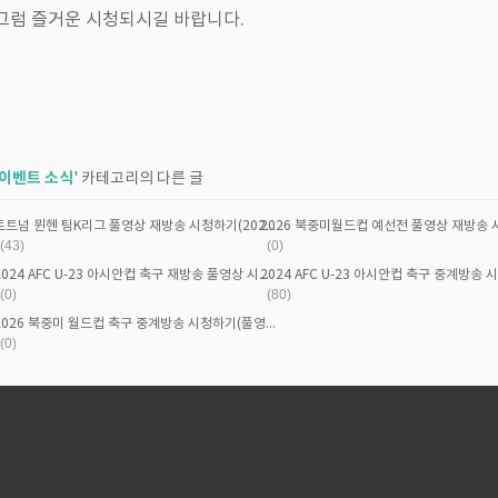
그럼 즐거운 시청되시길 바랍니다.
이벤트 소식
' 카테고리의 다른 글
2026 북중미월드컵 예선전 풀영상 재방송
토트넘 뮌헨 팀K리그 풀영상 재방송 시청하기(2024쿠팡플레이 시리즈)
(43)
(0)
2024 AFC U-23 아시안컵 축구 재방송 풀영상 시청하기
(0)
(80)
2026 북중미 월드컵 축구 중계방송 시청하기(풀영상 재방송 시청)
(0)